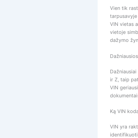
Vien tik ras
tarpusavyje 
VIN vietas a
vietoje simb
dažymo žymės
Dažniausios
Dažniausiai 
ir Z, taip p
VIN geriausi
dokumentais
Ką VIN kodas
VIN yra rakt
identifikuot