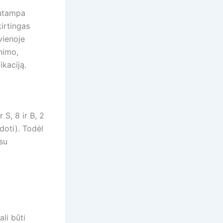
 sutampa
kirtingas
vienoje
inimo,
ikaciją.
 S, 8 ir B, 2
doti). Todėl
 su
ali būti