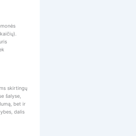
iemonės
kaičių).
uris
ek
ms skirtingų
se šalyse,
lumą, bet ir
ybes, dalis