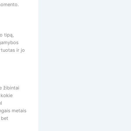
 momento.
o tipą,
 gamybos
tuotas ir jo
e žibintai
 kokie
l
ngais metais
 bet