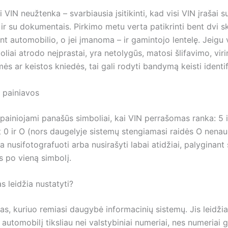
ti VIN neužtenka – svarbiausia įsitikinti, kad visi VIN įrašai
ir su dokumentais. Pirkimo metu verta patikrinti bent dvi s
nt automobilio, o jei įmanoma – ir gamintojo lentelę. Jeigu 
oliai atrodo neįprastai, yra netolygūs, matosi šlifavimo, vir
 ar keistos kniedės, tai gali rodyti bandymą keisti identif
 painiavos
painiojami panašūs simboliai, kai VIN perrašomas ranka: 5 ir
at 0 ir O (nors daugelyje sistemų stengiamasi raidės O nenau
a nusifotografuoti arba nusirašyti labai atidžiai, palyginant
 po vieną simbolį.
 leidžia nustatyti?
as, kuriuo remiasi daugybė informacinių sistemų. Jis leidžia
i automobilį tiksliau nei valstybiniai numeriai, nes numeriai g