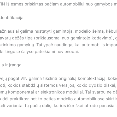
 VIN iš esmės priskirtas pačiam automobiliui nuo gamybos
dentifikacija
ažniausiai galima nustatyti gamintoją, modelio šeimą, kėbul
 pavarų dėžės tipą (priklausomai nuo gamintojo kodavimo),
urinkimo gamyklą. Tai ypač naudinga, kai automobilis impor
kirtingose šalyse pateikiami nevienodai.
a ir įranga
ejų pagal VIN galima tikslinti originalią komplektaciją: koki
ti, kokios stabdžių sistemos versijos, kokio dydžio diskai,
emų komponentai ar elektronikos moduliai. Tai svarbu ne dė
 dėl praktikos: net to paties modelio automobiliuose skirti
keli variantai tų pačių dalių, kurios išoriškai atrodo panašiai,