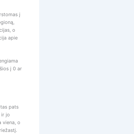
rstomas į
egioną,
ijas, o
ija apie
vengiama
šios į 0 ar
 tas pats
ir jo
 viena, o
riežastį.