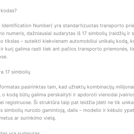
 kodas?
e Identification Number) yra standartizuotas transporto pr
mo numeris, dažniausiai sudarytas iš 17 simbolių (raidžių ir s
jo tikslas – suteikti kiekvienam automobiliui unikalų kodą, k
 ir kurį galima rasti tiek ant pačios transporto priemonės, ti
se.
ra 17 simbolių
 formatas pasirinktas tam, kad užtektų kombinacijų milijona
 o kodą būtų galima perskaityti ir apdoroti vienodai įvairio
i registruose. Ši struktūra taip pat leidžia įdėti ne tik unika
s simbolių nurodo gamintoją, dalis – modelio ir kėbulo ypat
etus ar surinkimo vietą.
das yra sudarytas