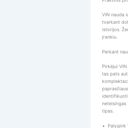
VIN nauda la
tvarkant do
istorijos. Ž
įrankiu.
Perkant nau
Pirkėjui VIN
tas pats aut
komplektacij
paprasčiausi
identifikuo
neteisingas 
tipas.
Palygink 