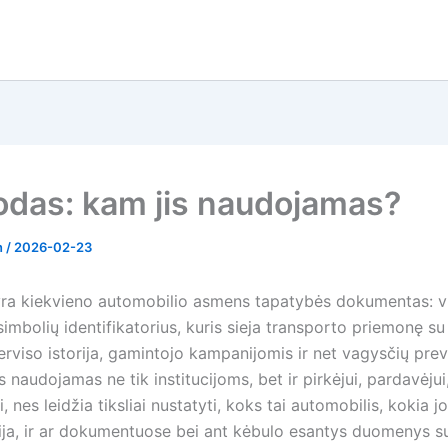
odas: kam jis naudojamas?
n
/
2026-02-23
ra kiekvieno automobilio asmens tapatybės dokumentas: v
simbolių identifikatorius, kuris sieja transporto priemonę su 
rviso istorija, gamintojo kampanijomis ir net vagysčių prev
is naudojamas ne tik institucijoms, bet ir pirkėjui, pardavėjui,
i, nes leidžia tiksliai nustatyti, koks tai automobilis, kokia jo
ja, ir ar dokumentuose bei ant kėbulo esantys duomenys s