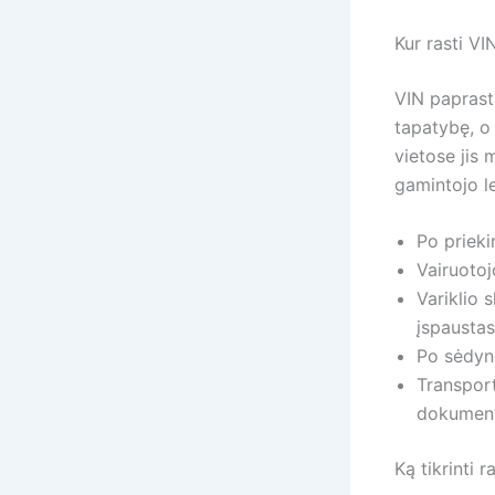
Kur rasti V
VIN paprast
tapatybę, o 
vietose jis 
gamintojo le
Po prieki
Vairuotoj
Variklio 
įspaustas
Po sėdyne
Transpor
dokumentu
Ką tikrinti 