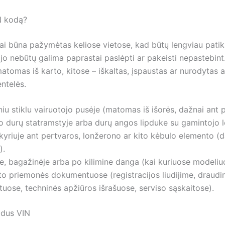
IN kodą?
ai būna pažymėtas keliose vietose, kad būtų lengviau patikr
jo nebūtų galima paprastai paslėpti ar pakeisti nepastebint
matomas iš karto, kitose – iškaltas, įspaustas ar nurodytas 
ntelės.
niu stiklu vairuotojo pusėje (matomas iš išorės, dažnai ant 
o durų statramstyje arba durų angos lipduke su gamintojo l
skyriuje ant pertvaros, lonžerono ar kito kėbulo elemento (
).
, bagažinėje arba po kilimine danga (kai kuriuose modeliu
to priemonės dokumentuose (registracijos liudijime, draud
ose, techninės apžiūros išrašuose, serviso sąskaitose).
radus VIN