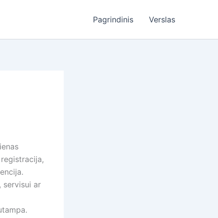
Pagrindinis
Verslas
ienas
registracija,
encija.
 servisui ar
utampa.