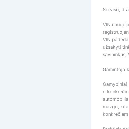
Serviso, dr
VIN naudoja
registruojan
VIN padeda 
užsakyti tin
savininkus, 
Gamintojo k
Gamybiniai 
o konkrečiom
automobilia
mazgo, kitam
konkrečiam 
Praktinis pr