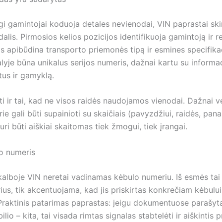
ngi gamintojai koduoja detales nevienodai, VIN paprastai ski
 dalis. Pirmosios kelios pozicijos identifikuoja gamintoją ir r
is apibūdina transporto priemonės tipą ir esmines specifikac
yje būna unikalus serijos numeris, dažnai kartu su informac
us ir gamyklą.
ti ir tai, kad ne visos raidės naudojamos vienodai. Dažnai 
rie gali būti supainioti su skaičiais (pavyzdžiui, raidės, pana
turi būti aiškiai skaitomas tiek žmogui, tiek įrangai.
lo numeris
kalboje VIN neretai vadinamas kėbulo numeriu. Iš esmės tai
rius, tik akcentuojama, kad jis priskirtas konkrečiam kėbului 
. Praktinis patarimas paprastas: jeigu dokumentuose parašyta
lio – kita, tai visada rimtas signalas stabtelėti ir aiškintis p