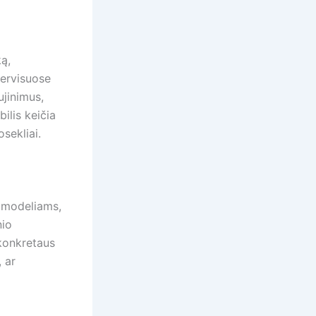
ą,
Servisuose
ujinimus,
ilis keičia
sekliai.
s modeliams,
nio
 konkretaus
 ar