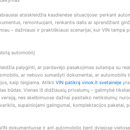
biausiai atsiskleidžia kasdienėse situacijose: perkant autom
kumentus, remontuojant, renkantis dalis ar sprendžiant ginč
emiau – dažniausi ir praktiškiausi scenarijai, kur VIN tampa p
dotą automobilį
 leidžia palyginti, ar pardavėjo pasakojimas sutampa su real
omobilis, ar nebuvo sumaišyti dokumentai, ar automobilis ti
os, kaip teigiama. Atlikti
VIN patikrą vinok.lt svetainėje
yra
as būdas. Vienas iš didžiausių privalumų – galimybė tiksliai
ti versiją, nes skelbimuose dažnai pasitaiko netikslumų: nu
variklis, supainiojami galingumai, komplektacijos paketai, 
VIN dokumentuose ir ant automobilio bent dviejose vietose