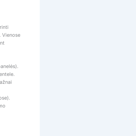
inti
. Vienose
ant
panelės).
entele.
dažnai
ose).
imo