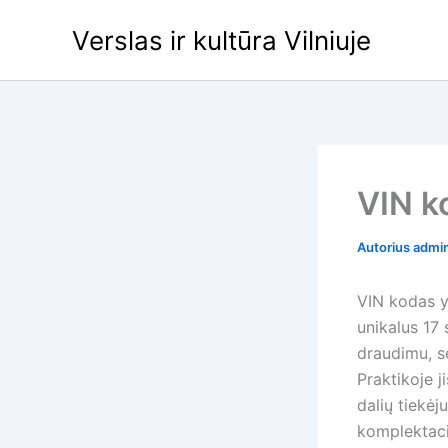
Pereiti
Verslas ir kultūra Vilniuje
prie
turinio
VIN k
Autorius
admi
VIN kodas y
unikalus 17 
draudimu, se
Praktikoje j
dalių tiekėju
komplektaci