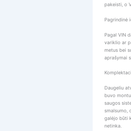
pakeisti, o
Pagrindinė i
Pagal VIN d
variklio ar
metus bei s
aprašymai s
Komplektacij
Daugeliu atv
buvo montuo
saugos sist
smalsumo, o
galėjo būti 
netinka.