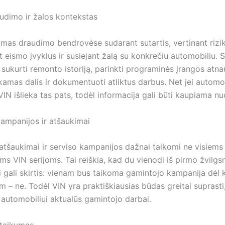
audimo ir žalos kontekstas
mas draudimo bendrovėse sudarant sutartis, vertinant rizik
t eismo įvykius ir susiejant žalą su konkrečiu automobiliu. 
sukurti remonto istoriją, parinkti programinės įrangos atna
kamas dalis ir dokumentuoti atliktus darbus. Net jei automob
VIN išlieka tas pats, todėl informacija gali būti kaupiama nuo
ampanijos ir atšaukimai
atšaukimai ir serviso kampanijos dažnai taikomi ne visiem
s VIN serijoms. Tai reiškia, kad du vienodi iš pirmo žvilgs
i gali skirtis: vienam bus taikoma gamintojo kampanija dėl
 – ne. Todėl VIN yra praktiškiausias būdas greitai suprasti,
automobiliui aktualūs gamintojo darbai.
itaikymas