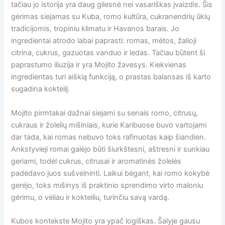
tačiau jo istorija yra daug gilesnė nei vasariškas įvaizdis. Šis
gėrimas siejamas su Kuba, romo kultūra, cukranendrių ūkių
tradicijomis, tropiniu klimatu ir Havanos barais. Jo
ingredientai atrodo labai paprasti: romas, mėtos, žalioji
citrina, cukrus, gazuotas vanduo ir ledas. Tačiau būtent ši
paprastumo iliuzija ir yra Mojito žavesys. Kiekvienas
ingredientas turi aiškią funkciją, o prastas balansas iš karto
sugadina kokteilį.
Mojito pirmtakai dažnai siejami su senais romo, citrusų,
cukraus ir žolelių mišiniais, kurie Karibuose buvo vartojami
dar tada, kai romas nebuvo toks rafinuotas kaip šiandien.
Ankstyvieji romai galėjo būti šiurkštesni, aštresni ir sunkiau
geriami, todėl cukrus, citrusai ir aromatinės žolelės
padėdavo juos sušvelninti. Laikui bėgant, kai romo kokybė
gerėjo, toks mišinys iš praktinio sprendimo virto maloniu
gėrimu, o vėliau ir kokteiliu, turinčiu savą vardą.
Kubos kontekste Mojito yra ypač logiškas. Šalyje gausu