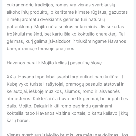
cukranendrių tradicijos, romas yra vienas svarbiausių
alkoholinių produktų, o karštame klimate rūgštus, gazuotas
ir mėtų aromatu dvelkiantis gėrimas turi natūralų
patrauklumą. Mojito nėra sunkus ar kreminis. Jis sukurtas
troškuliui malšinti, bet kartu išlaiko kokteilio charakterį. Tai
gėrimas, kurį galima įsivaizduoti ir triukšmingame Havanos
bare, ir ramioje terasoje prie jūros.
Havanos barai ir Mojito kelias į pasaulinę šlovę
XX a. Havana tapo labai svarbi tarptautinei barų kultūrai. Į
Kubą vyko turistai, rašytojai, pramogų pasaulio atstovai ir
keliautojai, ieškoję muzikos, šilumos, romo ir laisvesnės
atmosferos. Kokteiliai čia buvo ne tik gėrimai, bet ir patirties
dalis. Mojito, Daiquiri ir kiti romo pagrindu gaminami
kokteiliai tapo Havanos vizitine kortele, o kartu keliavo į kitų
šalių barus.
Vienas svarbiausių Mojito bruožų yra mėtų naudojimas. Jos