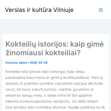
Pereiti
Verslas ir kultūra Vilniuje
prie
turinio
Kokteilių istorijos: kaip gimė
žinomiausi kokteiliai?
Autorius
admin
/
2026-05-28
Kokteiliai retai gimsta taip tvarkingai, kaip vėliau
pasakojama barų meniu ar gėrimų enciklopedijose. Vieni jų
atsirado iš praktiško poreikio sušvelninti stipraus alkoholio
skonį, kiti buvo sukurti turizmo, naktinio gyvenimo ar
reklamos bangų metu, o dalies kilmė iki šiol apipinta
keliomis konkuruojančiomis versijomis. Vis dėlto būtent
šios istorijos daro kokteilius įdomius: taurėje susitinka ne tik