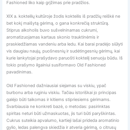
Fashioned liko kaip grįžimas prie pradžios.
XIX a. kokteilių kultūroje žodis kokteilis iš pradžių reiškė ne
bet kokį maišytą gėrimą, o gana konkrečią struktūrą.
Stiprus alkoholis buvo sušvelninamas cukrumi,
aromatizuojamas kartaus skonio trauktinėmis ir
praskiedžiamas vandeniu arba ledu. Kai barai pradėjo siūlyti
vis daugiau naujų, puošnesnių ir sudėtingesnių gėrimų, kai
kurie lankytojai prašydavo paruošti kokteilį senuoju būdu. Iš
tokio prašymo ilgainiui susiformavo Old Fashioned
pavadinimas.
Old Fashioned dažniausiai siejamas su viskiu, ypač
burbonu arba ruginiu viskiu. Tačiau istoriškai jo principas
galėjo būti taikomas ir kitiems stipriesiems gėrimams.
Svarbiausia ne konkreti bazė, o metodas: pasirinktas
spiritas neturi būti užmaskuotas, jis turi būti paryškintas.
Cukrus suteikia apvalumo, kartieji lašai prideda aromatinio
gylio, ledas palengva skiedžia ir atveria gėrimą, o citrusų