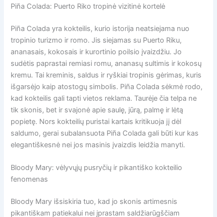
Piña Colada: Puerto Riko tropinė vizitinė kortelė
Piña Colada yra kokteilis, kurio istorija neatsiejama nuo
tropinio turizmo ir romo. Jis siejamas su Puerto Riku,
ananasais, kokosais ir kurortinio poilsio įvaizdžiu. Jo
sudėtis paprastai remiasi romu, ananasų sultimis ir kokosų
kremu. Tai kreminis, saldus ir ryškiai tropinis gėrimas, kuris
išgarsėjo kaip atostogų simbolis. Piña Colada sėkmė rodo,
kad kokteilis gali tapti vietos reklama. Taurėje čia telpa ne
tik skonis, bet ir svajonė apie saulę, jūrą, palmę ir lėtą
popietę. Nors kokteilių puristai kartais kritikuoja jį dėl
saldumo, gerai subalansuota Piña Colada gali būti kur kas
elegantiškesnė nei jos masinis įvaizdis leidžia manyti.
Bloody Mary: vėlyvųjų pusryčių ir pikantiško kokteilio
fenomenas
Bloody Mary išsiskiria tuo, kad jo skonis artimesnis
pikantiškam patiekalui nei įprastam saldžiarūgščiam