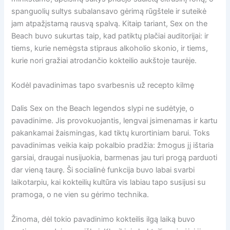
spanguolių sultys subalansavo gėrimą rūgštele ir suteikė
jam atpažįstamą rausvą spalvą. Kitaip tariant, Sex on the
Beach buvo sukurtas taip, kad patiktų plačiai auditorijai: ir
tiems, kurie nemėgsta stipraus alkoholio skonio, ir tiems,
kurie nori gražiai atrodančio kokteilio aukštoje taurėje.
Kodėl pavadinimas tapo svarbesnis už recepto kilmę
Dalis Sex on the Beach legendos slypi ne sudėtyje, o
pavadinime. Jis provokuojantis, lengvai įsimenamas ir kartu
pakankamai žaismingas, kad tiktų kurortiniam barui. Toks
pavadinimas veikia kaip pokalbio pradžia: žmogus jį ištaria
garsiai, draugai nusijuokia, barmenas jau turi progą parduoti
dar vieną taurę. Ši socialinė funkcija buvo labai svarbi
laikotarpiu, kai kokteilių kultūra vis labiau tapo susijusi su
pramoga, o ne vien su gėrimo technika.
Žinoma, dėl tokio pavadinimo kokteilis ilgą laiką buvo