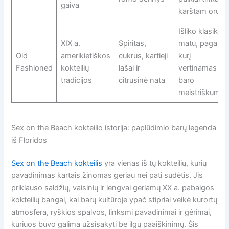
gaiva
karštam orui
Išliko klasikos
XIX a.
Spiritas,
matu, pagal
Old
amerikietiškos
cukrus, kartieji
kurį
Fashioned
kokteilių
lašai ir
vertinamas
tradicijos
citrusinė nata
baro
meistriškumas
Sex on the Beach kokteilio istorija: paplūdimio barų legenda
iš Floridos
Sex on the Beach kokteilis
yra vienas iš tų kokteilių, kurių
pavadinimas kartais žinomas geriau nei pati sudėtis. Jis
priklauso saldžių, vaisinių ir lengvai geriamų XX a. pabaigos
kokteilių bangai, kai barų kultūroje ypač stipriai veikė kurortų
atmosfera, ryškios spalvos, linksmi pavadinimai ir gėrimai,
kuriuos buvo galima užsisakyti be ilgų paaiškinimų. Šis