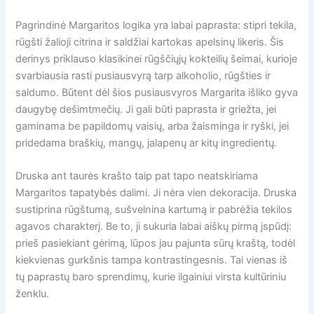
Pagrindinė Margaritos logika yra labai paprasta: stipri tekila,
rūgšti žalioji citrina ir saldžiai kartokas apelsinų likeris. Šis
derinys priklauso klasikinei rūgščiųjų kokteilių šeimai, kurioje
svarbiausia rasti pusiausvyrą tarp alkoholio, rūgšties ir
saldumo. Būtent dėl šios pusiausvyros Margarita išliko gyva
daugybę dešimtmečių. Ji gali būti paprasta ir griežta, jei
gaminama be papildomų vaisių, arba žaisminga ir ryški, jei
pridedama braškių, mangų, jalapenų ar kitų ingredientų.
Druska ant taurės krašto taip pat tapo neatskiriama
Margaritos tapatybės dalimi. Ji nėra vien dekoracija. Druska
sustiprina rūgštumą, sušvelnina kartumą ir pabrėžia tekilos
agavos charakterį. Be to, ji sukuria labai aiškų pirmą įspūdį:
prieš pasiekiant gėrimą, lūpos jau pajunta sūrų kraštą, todėl
kiekvienas gurkšnis tampa kontrastingesnis. Tai vienas iš
tų paprastų baro sprendimų, kurie ilgainiui virsta kultūriniu
ženklu.