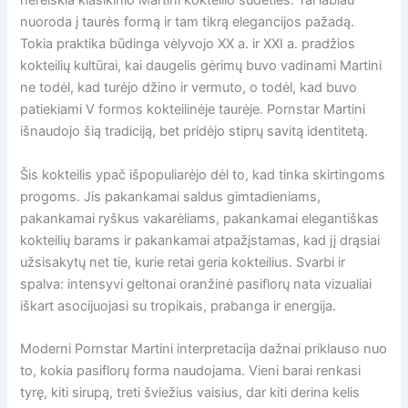
nereiškia klasikinio Martini kokteilio sudėties. Tai labiau
nuoroda į taurės formą ir tam tikrą elegancijos pažadą.
Tokia praktika būdinga vėlyvojo XX a. ir XXI a. pradžios
kokteilių kultūrai, kai daugelis gėrimų buvo vadinami Martini
ne todėl, kad turėjo džino ir vermuto, o todėl, kad buvo
patiekiami V formos kokteilinėje taurėje. Pornstar Martini
išnaudojo šią tradiciją, bet pridėjo stiprų savitą identitetą.
Šis kokteilis ypač išpopuliarėjo dėl to, kad tinka skirtingoms
progoms. Jis pakankamai saldus gimtadieniams,
pakankamai ryškus vakarėliams, pakankamai elegantiškas
kokteilių barams ir pakankamai atpažįstamas, kad jį drąsiai
užsisakytų net tie, kurie retai geria kokteilius. Svarbi ir
spalva: intensyvi geltonai oranžinė pasiflorų nata vizualiai
iškart asocijuojasi su tropikais, prabanga ir energija.
Moderni Pornstar Martini interpretacija dažnai priklauso nuo
to, kokia pasiflorų forma naudojama. Vieni barai renkasi
tyrę, kiti sirupą, treti šviežius vaisius, dar kiti derina kelis