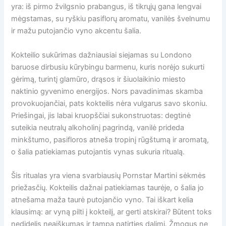
yra: iš pirmo žvilgsnio prabangus, iš tikrųjų gana lengvai
mėgstamas, su ryškiu pasiflorų aromatu, vanilės švelnumu
ir mažu putojančio vyno akcentu šalia.
Kokteilio sukūrimas dažniausiai siejamas su Londono
baruose dirbusiu kūrybingu barmenu, kuris norėjo sukurti
gėrimą, turintį glamūro, drąsos ir šiuolaikinio miesto
naktinio gyvenimo energijos. Nors pavadinimas skamba
provokuojančiai, pats kokteilis nėra vulgarus savo skoniu.
Priešingai, jis labai kruopščiai sukonstruotas: degtinė
suteikia neutralų alkoholinį pagrindą, vanilė prideda
minkštumo, pasifloros atneša tropinį rūgštumą ir aromatą,
o šalia patiekiamas putojantis vynas sukuria ritualą.
Šis ritualas yra viena svarbiausių Pornstar Martini sėkmės
priežasčių. Kokteilis dažnai patiekiamas taurėje, o šalia jo
atnešama maža taurė putojančio vyno. Tai iškart kelia
klausimą: ar vyną pilti į kokteilį, ar gerti atskirai? Būtent toks
nedidelis neaiškumas ir tampa patirties dalimi. Žmogus ne