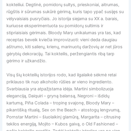
kokteiliui. Degtinė, pomidorų sultys, prieskoniai, aitrumas,
rūgštis ir sūrumas sukūrė gėrimą, kuris tapo ypač susijęs su
vėlyvaisiais pusryčiais. Jo istorija siejama su XX a. barais,
kuriuose eksperimentuota su pomidorų sultimis ir
stipriaisiais gėrimais. Bloody Mary unikalumas yra tas, kad
receptas beveik kviečia improvizuoti: vieni deda daugiau
aštrumo, kiti salierų, krienų, marinuotų daržovių ar net jūros
gėrybių dekoracijų. Tai kokteilis, peržengiantis ribą tarp
gėrimo ir užkandžio.
Visų šių kokteilių istorijos rodo, kad ilgalaikė sėkmė retai
priklauso tik nuo alkoholio rūšies ar vieno ingrediento.
Svarbiausia yra atpažįstama idėja. Martini simbolizuoja
eleganciją, Daiquiri – gryną balansą, Negroni – išdidų
kartumą, Piña Colada – tropinę svajonę, Bloody Mary –
pikantišką ritualą, Sex on the Beach – atostogų lengvumą,
Pornstar Martini – šiuolaikinį glamūrą, Margarita – citrusinę
tekilos energiją, Mojito – Kubos gaivą, o Old Fashioned –
pačią kokteilio pradžią. Todėl kokteilių istorijos yra ne vien