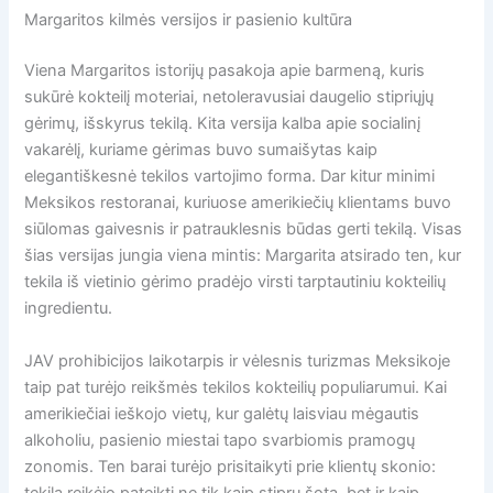
Margaritos kilmės versijos ir pasienio kultūra
Viena Margaritos istorijų pasakoja apie barmeną, kuris
sukūrė kokteilį moteriai, netoleravusiai daugelio stipriųjų
gėrimų, išskyrus tekilą. Kita versija kalba apie socialinį
vakarėlį, kuriame gėrimas buvo sumaišytas kaip
elegantiškesnė tekilos vartojimo forma. Dar kitur minimi
Meksikos restoranai, kuriuose amerikiečių klientams buvo
siūlomas gaivesnis ir patrauklesnis būdas gerti tekilą. Visas
šias versijas jungia viena mintis: Margarita atsirado ten, kur
tekila iš vietinio gėrimo pradėjo virsti tarptautiniu kokteilių
ingredientu.
JAV prohibicijos laikotarpis ir vėlesnis turizmas Meksikoje
taip pat turėjo reikšmės tekilos kokteilių populiarumui. Kai
amerikiečiai ieškojo vietų, kur galėtų laisviau mėgautis
alkoholiu, pasienio miestai tapo svarbiomis pramogų
zonomis. Ten barai turėjo prisitaikyti prie klientų skonio:
tekilą reikėjo pateikti ne tik kaip stiprų šotą, bet ir kaip