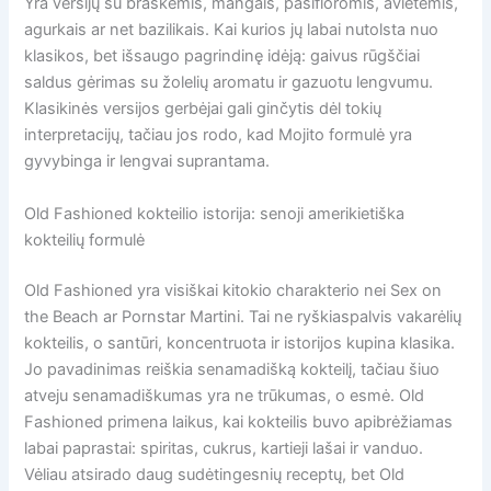
Yra versijų su braškėmis, mangais, pasifloromis, avietėmis,
agurkais ar net bazilikais. Kai kurios jų labai nutolsta nuo
klasikos, bet išsaugo pagrindinę idėją: gaivus rūgščiai
saldus gėrimas su žolelių aromatu ir gazuotu lengvumu.
Klasikinės versijos gerbėjai gali ginčytis dėl tokių
interpretacijų, tačiau jos rodo, kad Mojito formulė yra
gyvybinga ir lengvai suprantama.
Old Fashioned kokteilio istorija: senoji amerikietiška
kokteilių formulė
Old Fashioned yra visiškai kitokio charakterio nei Sex on
the Beach ar Pornstar Martini. Tai ne ryškiaspalvis vakarėlių
kokteilis, o santūri, koncentruota ir istorijos kupina klasika.
Jo pavadinimas reiškia senamadišką kokteilį, tačiau šiuo
atveju senamadiškumas yra ne trūkumas, o esmė. Old
Fashioned primena laikus, kai kokteilis buvo apibrėžiamas
labai paprastai: spiritas, cukrus, kartieji lašai ir vanduo.
Vėliau atsirado daug sudėtingesnių receptų, bet Old