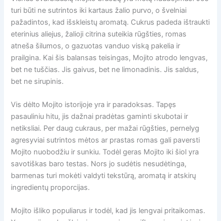
turi būti ne sutrintos iki kartaus žalio purvo, o švelniai
pažadintos, kad išskleistų aromatą. Cukrus padeda ištraukti
eterinius aliejus, žalioji citrina suteikia rūgšties, romas
atneša šilumos, o gazuotas vanduo viską pakelia ir
prailgina. Kai šis balansas teisingas, Mojito atrodo lengvas,
bet ne tuščias. Jis gaivus, bet ne limonadinis. Jis saldus,
bet ne sirupinis.
Vis dėlto Mojito istorijoje yra ir paradoksas. Tapęs
pasauliniu hitu, jis dažnai pradėtas gaminti skubotai ir
netiksliai. Per daug cukraus, per mažai rūgšties, pernelyg
agresyviai sutrintos mėtos ar prastas romas gali paversti
Mojito nuobodžiu ir sunkiu. Todėl geras Mojito iki šiol yra
savotiškas baro testas. Nors jo sudėtis nesudėtinga,
barmenas turi mokėti valdyti tekstūrą, aromatą ir atskirų
ingredientų proporcijas.
Mojito išliko populiarus ir todėl, kad jis lengvai pritaikomas.