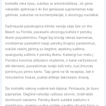
kokteilis nėra tylus, subtilus ar aristokratiškas. Jis gimė
vakarėlio aplinkoje ir iki šiol geriausiai suprantamas kaip
gėrimas, sukurtas ne kontempliacijai, o atostogų nuotaikai.
Dažniausiai pasakojama kilmės versija sieja Sex on the
Beach su Florida, pavasario atostogų kultūra ir persikų
likerio populiarinimu. Pagal šią istoriją vienas barmenas,
norėdamas paskatinti naujo persikų šnapso pardavimus,
sukūrė vaisinį gėrimą su degtine, apelsinų sultimis,
spanguolių sultimis ir persikų likeriu. Kadangi tuo metu į
Floridos kurortus plūsdavo studentai, o barai varžydavosi
dėl dėmesio, pavadinimas turėjo būti toks, kurį žmonės
įsimintų po pirmo karto. Taip gimė ne tik receptas, bet ir
rinkodarinis triukas, puikiai atitikęs laikotarpio dvasią.
Šio kokteilio sėkmę nulėmė keli dalykai. Pirmiausia, jis buvo
paprastas. Degtinė neturėjo ryškaus skonio, todėl leido
dominuoti vaisiams. Persikų likeris suteikė saldumo ir
minkštumo, apelsinų sultys pridėjo saulėtą citrusinį foną, o