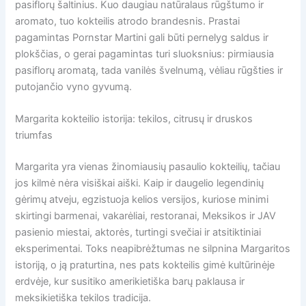
pasiflorų šaltinius. Kuo daugiau natūralaus rūgštumo ir
aromato, tuo kokteilis atrodo brandesnis. Prastai
pagamintas Pornstar Martini gali būti pernelyg saldus ir
plokščias, o gerai pagamintas turi sluoksnius: pirmiausia
pasiflorų aromatą, tada vanilės švelnumą, vėliau rūgšties ir
putojančio vyno gyvumą.
Margarita kokteilio istorija: tekilos, citrusų ir druskos
triumfas
Margarita yra vienas žinomiausių pasaulio kokteilių, tačiau
jos kilmė nėra visiškai aiški. Kaip ir daugelio legendinių
gėrimų atveju, egzistuoja kelios versijos, kuriose minimi
skirtingi barmenai, vakarėliai, restoranai, Meksikos ir JAV
pasienio miestai, aktorės, turtingi svečiai ir atsitiktiniai
eksperimentai. Toks neapibrėžtumas ne silpnina Margaritos
istoriją, o ją praturtina, nes pats kokteilis gimė kultūrinėje
erdvėje, kur susitiko amerikietiška barų paklausa ir
meksikietiška tekilos tradicija.