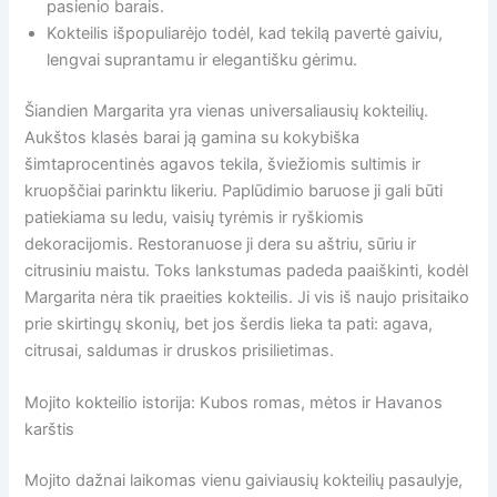
pasienio barais.
Kokteilis išpopuliarėjo todėl, kad tekilą pavertė gaiviu,
lengvai suprantamu ir elegantišku gėrimu.
Šiandien Margarita yra vienas universaliausių kokteilių.
Aukštos klasės barai ją gamina su kokybiška
šimtaprocentinės agavos tekila, šviežiomis sultimis ir
kruopščiai parinktu likeriu. Paplūdimio baruose ji gali būti
patiekiama su ledu, vaisių tyrėmis ir ryškiomis
dekoracijomis. Restoranuose ji dera su aštriu, sūriu ir
citrusiniu maistu. Toks lankstumas padeda paaiškinti, kodėl
Margarita nėra tik praeities kokteilis. Ji vis iš naujo prisitaiko
prie skirtingų skonių, bet jos šerdis lieka ta pati: agava,
citrusai, saldumas ir druskos prisilietimas.
Mojito kokteilio istorija: Kubos romas, mėtos ir Havanos
karštis
Mojito dažnai laikomas vienu gaiviausių kokteilių pasaulyje,