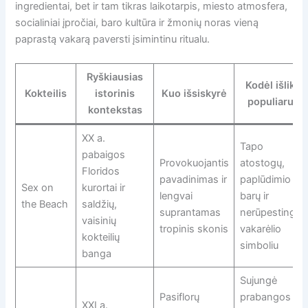
ingredientai, bet ir tam tikras laikotarpis, miesto atmosfera,
socialiniai įpročiai, baro kultūra ir žmonių noras vieną
paprastą vakarą paversti įsimintinu ritualu.
Ryškiausias
Kodėl išliko
Kokteilis
istorinis
Kuo išsiskyrė
populiarus
kontekstas
XX a.
Tapo
pabaigos
Provokuojantis
atostogų,
Floridos
pavadinimas ir
paplūdimio
Sex on
kurortai ir
lengvai
barų ir
the Beach
saldžių,
suprantamas
nerūpestingo
vaisinių
tropinis skonis
vakarėlio
kokteilių
simboliu
banga
Sujungė
Pasiflorų
prabangos
XXI a.