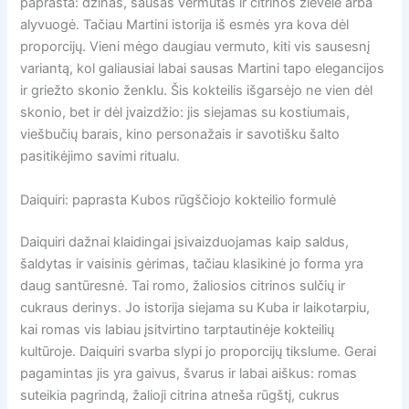
paprasta: džinas, sausas vermutas ir citrinos žievelė arba
alyvuogė. Tačiau Martini istorija iš esmės yra kova dėl
proporcijų. Vieni mėgo daugiau vermuto, kiti vis sausesnį
variantą, kol galiausiai labai sausas Martini tapo elegancijos
ir griežto skonio ženklu. Šis kokteilis išgarsėjo ne vien dėl
skonio, bet ir dėl įvaizdžio: jis siejamas su kostiumais,
viešbučių barais, kino personažais ir savotišku šalto
pasitikėjimo savimi ritualu.
Daiquiri: paprasta Kubos rūgščiojo kokteilio formulė
Daiquiri dažnai klaidingai įsivaizduojamas kaip saldus,
šaldytas ir vaisinis gėrimas, tačiau klasikinė jo forma yra
daug santūresnė. Tai romo, žaliosios citrinos sulčių ir
cukraus derinys. Jo istorija siejama su Kuba ir laikotarpiu,
kai romas vis labiau įsitvirtino tarptautinėje kokteilių
kultūroje. Daiquiri svarba slypi jo proporcijų tikslume. Gerai
pagamintas jis yra gaivus, švarus ir labai aiškus: romas
suteikia pagrindą, žalioji citrina atneša rūgštį, cukrus