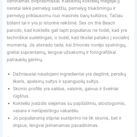
vertinamas dviprasmiškai. Klasikinių kokteilių mėgėjai jį
neretai laikė pernelyg saldžiu, pernelyg triukšmingu ir
pernelyg priklausomu nuo masinės barų kultūros. Tačiau
būtent tai ir yra jo istorinė reikšmė. Sex on the Beach
parodo, kad kokteilis gali tapti populiarus ne todėl, kad yra
techniškai sudėtingas, o todėl, kad tiksliai pataiko į socialinį
momentą. Jis atsirado tada, kai žmonės norėjo spalvingų,
greitai suprantamų, lengvai užsakomų ir fotografiškai
patrauklių gėrimų.
Dažniausiai naudojami ingredientai yra degtinė, persikų
likeris, apelsinų sultys ir spanguolių sultys.
Skonio profilis yra saldus, vaisinis, gaivus ir švelniai
rūgštus.
Kokteilio įvaizdis siejamas su paplūdimiu, atostogomis,
vasara ir nerūpestingu vakarėliu.
Jo populiarumą stipriai sustiprino ne tik skonis, bet ir
drąsus, lengvai įsimenamas pavadinimas.