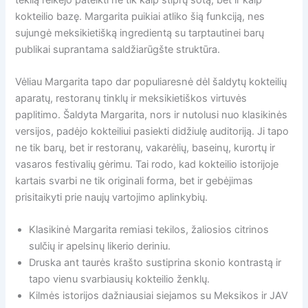
kokteilio bazę. Margarita puikiai atliko šią funkciją, nes
sujungė meksikietišką ingredientą su tarptautinei barų
publikai suprantama saldžiarūgšte struktūra.
Vėliau Margarita tapo dar populiaresnė dėl šaldytų kokteilių
aparatų, restoranų tinklų ir meksikietiškos virtuvės
paplitimo. Šaldyta Margarita, nors ir nutolusi nuo klasikinės
versijos, padėjo kokteiliui pasiekti didžiulę auditoriją. Ji tapo
ne tik barų, bet ir restoranų, vakarėlių, baseinų, kurortų ir
vasaros festivalių gėrimu. Tai rodo, kad kokteilio istorijoje
kartais svarbi ne tik originali forma, bet ir gebėjimas
prisitaikyti prie naujų vartojimo aplinkybių.
Klasikinė Margarita remiasi tekilos, žaliosios citrinos
sulčių ir apelsinų likerio deriniu.
Druska ant taurės krašto sustiprina skonio kontrastą ir
tapo vienu svarbiausių kokteilio ženklų.
Kilmės istorijos dažniausiai siejamos su Meksikos ir JAV