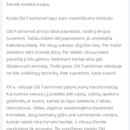
žievelė suteikia kvapą.
Kodėl Old Fashioned tapo baro meistriškumo simboliu
Old Fashioned atrodo labai paprastas, todėl jį lengva
nuvertinti. Tačiau būtent dėl paprastumo jis atskleidžia
kiekvieną klaidą. Per daug cukraus užgožia viskį. Per mažai
skiedimo daro kokteilį aštrų. Per didelis citrusų kiekis
paverčia jį kitu gėrimu. Netinkami kartieji lašai gali
išbalansuoti aromatą. Todėl geras Old Fashioned reikalauja
ne tiek sudėtingų technikų, kiek supratimo, kada sustoti.
XX a. viduryje Old Fashioned patyrė įvairių transformacijų.
Kai kuriose vietose į jį pradėta dėti vaisių, vyšnių, apelsino
griežinėlių ar sodos, kartais jis tapo saldesnis ir labiau
dekoratyvus. Vėliau, atgimus susidomėjimui klasikiniais
kokteiliais, daug barmenų grįžo prie santūresnės versijos,
kurioje vaisiai nėra trynami taurėje, o citrusų žievelė
naudojama tik aromatui. Šis sugrįžimas padėjo Old