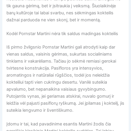
tik gauna gėrimą, bet ir įsitraukia į veiksmą. Šiuolaikinėje
barų kultūroje tai labai svarbu, nes sėkmingas kokteilis
dažnai parduoda ne vien skonį, bet ir momentą.
Kodėl Pornstar Martini nėra tik saldus madingas kokteilis
Iš pirmo žvilgsnio Pornstar Martini gali atrodyti kaip dar
vienas saldus, vaisinis gėrimas, sukurtas socialiniams
tinklams ir vakarėliams. Tačiau jo sėkmė remiasi gerokai
tvirtesne konstrukcija. Pasifloros yra intensyvios,
aromatingos ir natūraliai rūgščios, todėl jos neleidžia
kokteiliui tapti vien cukringu desertu. Vanilė suteikia
apvalumo, bet nepanaikina vaisiaus gyvybingumo.
Putojantis vynas, jei geriamas atskirai, nuvalo gomurį ir
leidžia vėl pajusti pasiflorų ryškumą. Jei įpilamas į kokteilį, jis
suteikia lengvumo ir šventiškumo.
Įdomu ir tai, kad pavadinime esantis Martini žodis čia