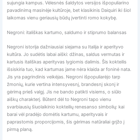
sujungia kampus. Vėlesnės šaldytos versijos išpopuliarino
pavadinimą masinėje kultūroje, bet klasikinis Daiquiri iki šiol
laikomas vienu geriausių būdų įvertinti romo kokybę.
Negroni: itališkas kartumo, saldumo ir stiprumo balansas
Negroni istorija dažniausiai siejama su Italija ir aperityvo
kultūra. Jo sudėtis labai aiški: džinas, saldus vermutas ir
kartusis itališkas aperityvas lygiomis dalimis. Šis kokteilis
išsiskiria tuo, kad kartumas jame nėra klaida ar foninė nata.
Jis yra pagrindinis veikėjas. Negroni išpopuliarėjo tarp
žmonių, kurie vertina intensyvesnį, brandesnį skonį ir
gėrimą prieš valgį. Jis ne bando patikti visiems, o siūlo
aiškų charakterį. Būtent dėl to Negroni tapo vienu
svarbiausių šiuolaikinio kokteilių renesanso simbolių: kai
barai vėl pradėjo domėtis kartumu, aperityvais ir
paprastomis proporcijomis, šis gėrimas natūraliai grįžo į
pirmą planą.