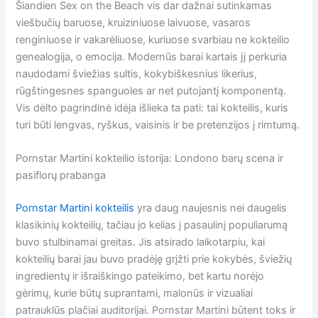
Šiandien Sex on the Beach vis dar dažnai sutinkamas
viešbučių baruose, kruiziniuose laivuose, vasaros
renginiuose ir vakarėliuose, kuriuose svarbiau ne kokteilio
genealogija, o emocija. Modernūs barai kartais jį perkuria
naudodami šviežias sultis, kokybiškesnius likerius,
rūgštingesnes spanguoles ar net putojantį komponentą.
Vis dėlto pagrindinė idėja išlieka ta pati: tai kokteilis, kuris
turi būti lengvas, ryškus, vaisinis ir be pretenzijos į rimtumą.
Pornstar Martini kokteilio istorija: Londono barų scena ir
pasiflorų prabanga
Pornstar Martini kokteilis
yra daug naujesnis nei daugelis
klasikinių kokteilių, tačiau jo kelias į pasaulinį populiarumą
buvo stulbinamai greitas. Jis atsirado laikotarpiu, kai
kokteilių barai jau buvo pradėję grįžti prie kokybės, šviežių
ingredientų ir išraiškingo pateikimo, bet kartu norėjo
gėrimų, kurie būtų suprantami, malonūs ir vizualiai
patrauklūs plačiai auditorijai. Pornstar Martini būtent toks ir