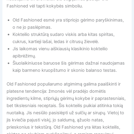
Fashioned vėl tapti kokybės simboliu.
Old Fashioned esmė yra stipriojo gėrimo paryškinimas,
o ne jo paslėpimas.
Kokteilio struktūrą sudaro viskis arba kitas spiritas,
cukrus, kartieji lašai, ledas ir citrusų žievelė.
Jis laikomas vienu aiškiausių klasikinio kokteilio
apibrėžimų.
Šiuolaikiniuose baruose šis gėrimas dažnai naudojamas
kaip barmeno kruopštumo ir skonio balanso testas.
Old Fashioned populiarumo atgimimą galima paaiškinti ir
platesne tendencija: žmonės vėl pradėjo domėtis
ingredientų kilme, stipriųjų gėrimų kokybe ir paprastesniais,
bet tikslesniais receptais. Šis kokteilis puikiai atitinka tokią
nuotaiką. Jis nesiūlo pasislėpti už sulčių ar sirupų. Vietoj to
jis kviečia pajusti viskį, jo saldumą, ąžuolo natas,
prieskonius ir tekstūrą. Old Fashioned yra lėtas kokteilis,