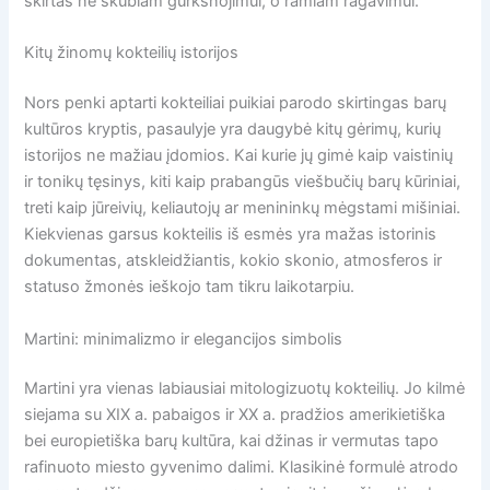
skirtas ne skubiam gurkšnojimui, o ramiam ragavimui.
Kitų žinomų kokteilių istorijos
Nors penki aptarti kokteiliai puikiai parodo skirtingas barų
kultūros kryptis, pasaulyje yra daugybė kitų gėrimų, kurių
istorijos ne mažiau įdomios. Kai kurie jų gimė kaip vaistinių
ir tonikų tęsinys, kiti kaip prabangūs viešbučių barų kūriniai,
treti kaip jūreivių, keliautojų ar menininkų mėgstami mišiniai.
Kiekvienas garsus kokteilis iš esmės yra mažas istorinis
dokumentas, atskleidžiantis, kokio skonio, atmosferos ir
statuso žmonės ieškojo tam tikru laikotarpiu.
Martini: minimalizmo ir elegancijos simbolis
Martini yra vienas labiausiai mitologizuotų kokteilių. Jo kilmė
siejama su XIX a. pabaigos ir XX a. pradžios amerikietiška
bei europietiška barų kultūra, kai džinas ir vermutas tapo
rafinuoto miesto gyvenimo dalimi. Klasikinė formulė atrodo