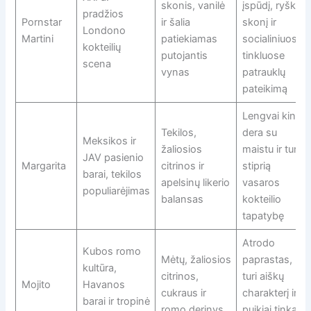
skonis, vanilė
įspūdį, ryškų
pradžios
Pornstar
ir šalia
skonį ir
Londono
Martini
patiekiamas
socialiniuose
kokteilių
putojantis
tinkluose
scena
vynas
patrauklų
pateikimą
Lengvai kinta,
Tekilos,
dera su
Meksikos ir
žaliosios
maistu ir turi
JAV pasienio
Margarita
citrinos ir
stiprią
barai, tekilos
apelsinų likerio
vasaros
populiarėjimas
balansas
kokteilio
tapatybę
Atrodo
Kubos romo
Mėtų, žaliosios
paprastas, bet
kultūra,
citrinos,
turi aiškų
Mojito
Havanos
cukraus ir
charakterį ir
barai ir tropinė
romo derinys
puikiai tinka